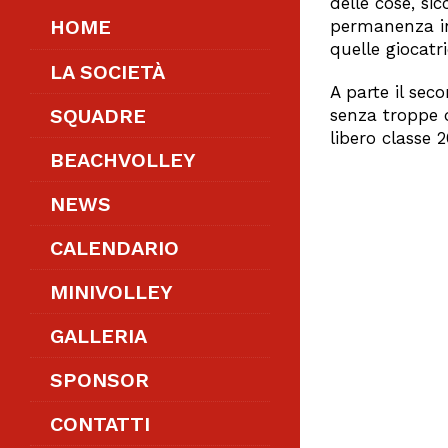
delle cose, si
HOME
permanenza in 
quelle giocat
LA SOCIETÀ
A parte il sec
SQUADRE
senza troppe di
libero classe 
BEACHVOLLEY
NEWS
CALENDARIO
MINIVOLLEY
GALLERIA
SPONSOR
CONTATTI