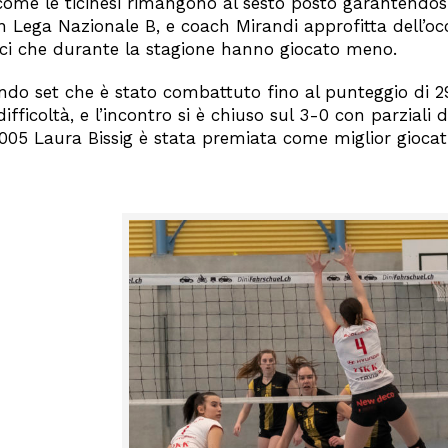
ccome le ticinesi rimangono al sesto posto garantendo
Lega Nazionale B, e coach Mirandi approfitta dell’occ
rici che durante la stagione hanno giocato meno.
ondo set che è stato combattuto fino al punteggio di 29-2
fficoltà, e l’incontro si è chiuso sul 3-0 con parziali d
2005 Laura Bissig è stata premiata come miglior giocatr